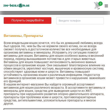
0
Получить скидку/Войти
Витамины, Препараты
Всем владельцам кошек хочется, что бы их домашний любимец всегда
был здоров. Но, чем бы Вы не кормили своего котика, он не всегда
сможет получать в достаточном количестве все необходимые для
организма витамины и минералы. Исправить эту ситуацию помогут
витамины для кошек. Витамины для кошек особенно важны в весенний
период, период вынашивания потомства и для старых животных.
Витамины для кошек повышают интенсивность жизненно важных
процессов в организме кошки. Они оказывают благотворное влияние на
обмен веществ, укрепляют костную, мышечную и кровеносную систему,
способствуют здоровью кожи и шерсти. Витамины повышают
устойчивость организма кошки к различным инфекциям. Недостаток
витаминов в организме кошки может привести к нарушению важнейших
его функций.
В нашем интернет-магазине Вы найдете огромный ассортимент
витаминов для кошек различного возраста. В ассортименте витамины и
минералы для кошек, средства для выведения шерсти из ЖКТ,
препараты при нарушениях развития опорно-двигательного аппарата,
препараты при проблемах кожи и шерсти, противопаразитарные
средства, антигельминтики, успокоительные препараты и многое
другое.