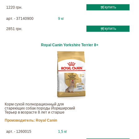
купить
1220 грн.
арт. - 37140900
9 кг
купить
2851 грн.
Royal Canin Yorkshire Terrier 8+
Корм сухой полнорационный для
стареющих собак породы Йоркширский
Терьер в возрасте 8 лет и старше
Производитель:
Royal Canin
арт. - 1260015
1,5 кг