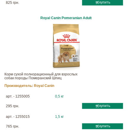
купить
825 грн.
Royal Canin Pomeranian Adult
Корм сухой полнорационный для взрослых
собак породы Померанский Шпиц
Производитель:
Royal Canin
арт. - 1255005
0,5 кг
купить
295 грн.
арт. - 1255015
1,5 кг
купить
765 грн.