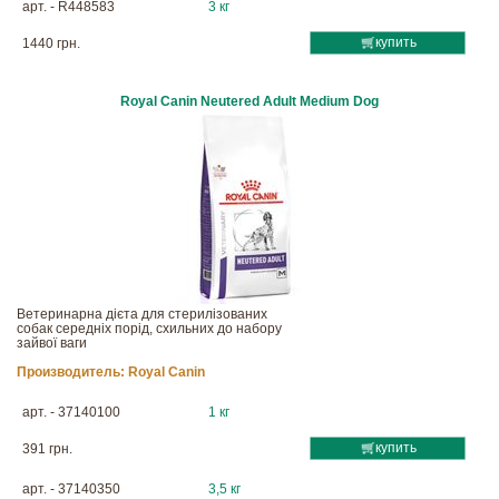
арт. - R448583
3 кг
купить
1440 грн.
Royal Canin Neutered Adult Medium Dog
Ветеринарна дієта для стерилізованих
собак середніх порід, схильних до набору
зайвої ваги
Производитель:
Royal Canin
арт. - 37140100
1 кг
купить
391 грн.
арт. - 37140350
3,5 кг