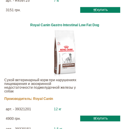
арт. - R459725
7 кг
купить
3151 грн.
Royal Canin Gastro Intestinal Low Fat Dog
Сухой ветеринарный корм при нарушениях
пищеварения и экзокринной
недостаточности поджелудочной железы у
собак
Производитель:
Royal Canin
арт. - 39321201
12 кг
купить
4900 грн.