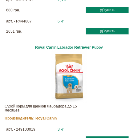
арт. - 39320151
1,5 кг
купить
680 грн.
арт. - R444807
6 кг
купить
2651 грн.
Royal Canin Labrador Retriever Puppy
Сухой корм для щенков Лабрадора до 15
месяцев
Производитель:
Royal Canin
арт. - 249103019
3 кг