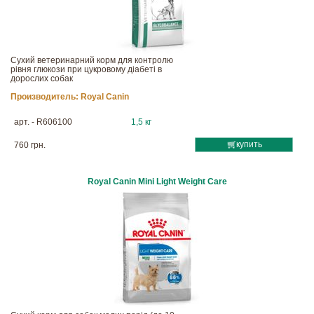
Сухий ветеринарний корм для контролю
рівня глюкози при цукровому діабеті в
дорослих собак
Производитель:
Royal Canin
арт. - R606100
1,5 кг
купить
760 грн.
Royal Canin Mini Light Weight Care