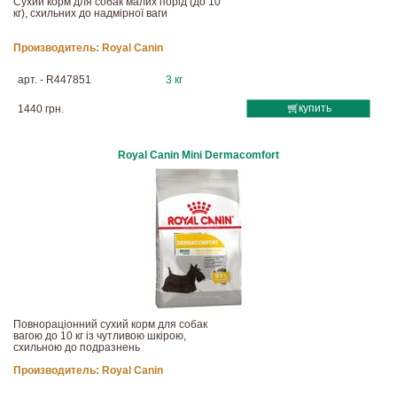
Сухий корм для собак малих порід (до 10
кг), схильних до надмірної ваги
Производитель:
Royal Canin
арт. - R447851
3 кг
купить
1440 грн.
Royal Canin Mini Dermacomfort
Повнораціонний сухий корм для собак
вагою до 10 кг із чутливою шкірою,
схильною до подразнень
Производитель:
Royal Canin