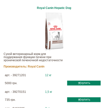
Royal Canin Hepatic Dog
Сухой ветеринарный корм для
поддержания функции печени при
хронической печеночной недостаточности
Производитель:
Royal Canin
арт. - 39271201
12 кг
купить
5000 грн.
арт. - 39270151
1,5 кг
купить
735 грн.