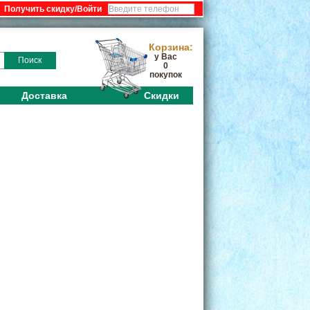
:
Корзина:
у Вас
Поиск
0
покупок
Доставка
Скидки