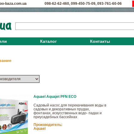
oo-baza.com.ua
098-62-62-460
,
099-450-75-09
,
093-761-60-06
ели
Каталог
Контакты
вание
Aquael Aquajet PFN ECO
Cадовый насос для перекачивания воды в
садовых и декоративных прудах,
фонтанах, искусственных водо- падах и
приусадебных бассейнах
Производитель:
Aquael