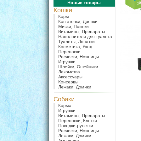
Новые товары
Кошки
Корм
Когтеточки, Дряпки
Миски, Поилки
Витамины, Препараты
Наполнители для туалета
Туалеты, Лопатки
Косметика, Уход
Переноски
Расчески, Ножницы
Игрушки
Шлейки, Ошейники
Лакомства
Аксессуары
Консервы
Лежаки, Домики
Собаки
Корма
Игрушки
Витамины, Препараты
Переноски, Клетки
Поводки-рулетки
Расчески, Ножницы
Лежаки, Домики
Амуниция