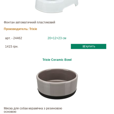
Фонтан автоматичний пластиковий
Производитель:
Trixie
арт. - 24462
20×12×23 см
купить
1415 грн.
Trixie Ceramic Bowl
Миска для собак керамічна з резиновою
основою