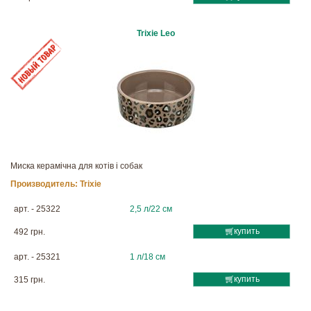
Trixie Leo
Миска керамічна для котів і собак
Производитель:
Trixie
арт. - 25322
2,5 л/22 см
купить
492 грн.
арт. - 25321
1 л/18 см
купить
315 грн.