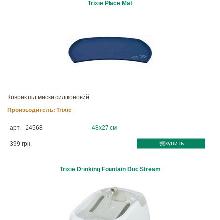
Trixie Place Mat
Коврик під миски силіконовий
Производитель:
Trixie
арт. - 24568
48х27 см
купить
399 грн.
Trixie Drinking Fountain Duo Stream