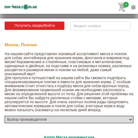
0
Получить скидку/Войти
Миски, Поилки
На нашем сайте представлен огромный ассортимент мисок и поилок
для собак, контейнеров для хранения корма, фонтанов и ковриков под
миски! Керамические и стеклянные, пластиковые и металлические,
одинарные и двойные, на подставке и на резиновых ножках, различных
расцветок и размеров миски и поилки на любой, даже самый
изысканный вкус!
Для прогулок и путешествий на нашем сайте Вы сможете подобрать
специализированные поилки и емкости для хранения корма. С особым
вниманием стоит отнестись к подбору мисок для собак крупных пород.
Для формирования правильной осанки им необходимо располагать
миски на определенной высоте от пола. Для решения этой проблемы на
нашем сайте Вы найдете различные стойки с мисками, которые
регулируются по высоте. Для очень занятых хозяев рады предложить
автоматические кормушки и поили для собак, в которые корм и воду
можно насыпать (наливать) на несколько дней вперед
Amigo Миска керамическая