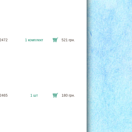
Т2472
1 комплект
521 грн.
Т2465
1 шт
180 грн.