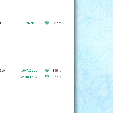
6115
3х6 см
607 грн.
6210
16х7х11 см
399 грн.
6211
24х8х17 см
827 грн.