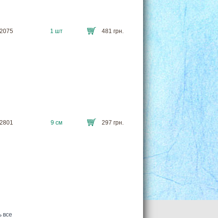
T2075
1 шт
481 грн.
T2801
9 см
297 грн.
 все