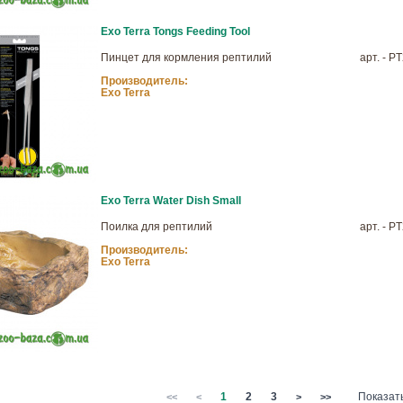
Exo Terra Tongs Feeding Tool
Пинцет для кормления рептилий
арт. - P
Производитель:
Exo Terra
Exo Terra Water Dish Small
Поилка для рептилий
арт. - P
Производитель:
Exo Terra
1
2
3
Показать
<<
<
>
>>