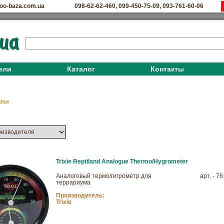
oo-baza.com.ua
098-62-62-460
,
099-450-75-09
,
093-761-60-06
ели
Каталог
Контакты
ары
Trixie Reptiland Analogue Thermo/Hygrometer
Аналоговый термо/гигрометр для
арт. - 7
террариума
Производитель:
Trixie