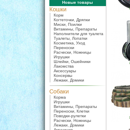
Новые товары
Кошки
Корм
Когтеточки, Дряпки
Миски, Поилки
Витамины, Препараты
Наполнители для туалета
Туалеты, Лопатки
Косметика, Уход
Переноски
Расчески, Ножницы
Игрушки
Шлейки, Ошейники
Лакомства
Аксессуары
Консервы
Лежаки, Домики
Собаки
Корма
Игрушки
Витамины, Препараты
Переноски, Клетки
Поводки-рулетки
Расчески, Ножницы
Лежаки, Домики
Амуниция