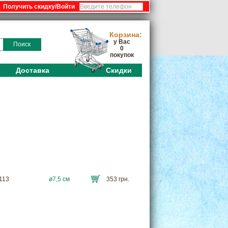
:
Корзина:
у Вас
Поиск
0
покупок
Доставка
Скидки
6113
ø7,5 см
353 грн.