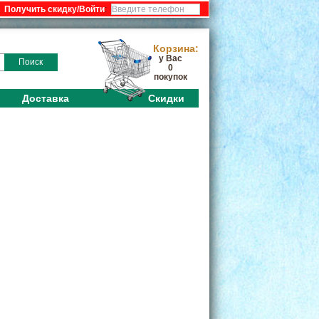
:
Корзина:
у Вас
Поиск
0
покупок
Доставка
Скидки