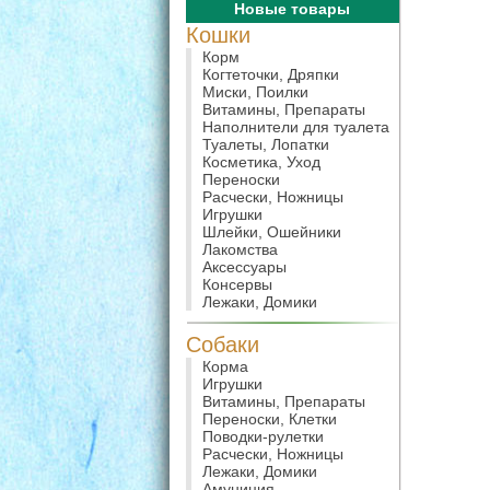
Новые товары
Кошки
Корм
Когтеточки, Дряпки
Миски, Поилки
Витамины, Препараты
Наполнители для туалета
Туалеты, Лопатки
Косметика, Уход
Переноски
Расчески, Ножницы
Игрушки
Шлейки, Ошейники
Лакомства
Аксессуары
Консервы
Лежаки, Домики
Собаки
Корма
Игрушки
Витамины, Препараты
Переноски, Клетки
Поводки-рулетки
Расчески, Ножницы
Лежаки, Домики
Амуниция