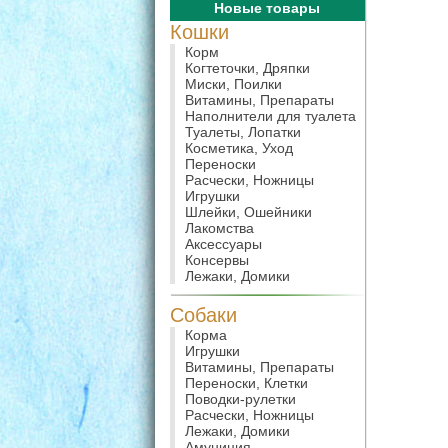
Новые товары
Кошки
Корм
Когтеточки, Дряпки
Миски, Поилки
Витамины, Препараты
Наполнители для туалета
Туалеты, Лопатки
Косметика, Уход
Переноски
Расчески, Ножницы
Игрушки
Шлейки, Ошейники
Лакомства
Аксессуары
Консервы
Лежаки, Домики
Собаки
Корма
Игрушки
Витамины, Препараты
Переноски, Клетки
Поводки-рулетки
Расчески, Ножницы
Лежаки, Домики
Амуниция