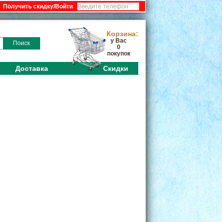
:
Корзина:
у Вас
Поиск
0
покупок
Доставка
Скидки