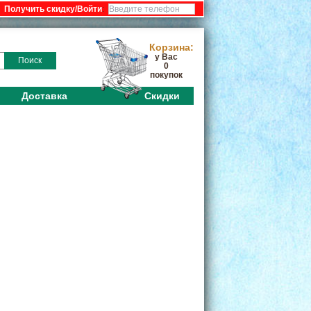
:
Корзина:
у Вас
Поиск
0
покупок
Доставка
Скидки