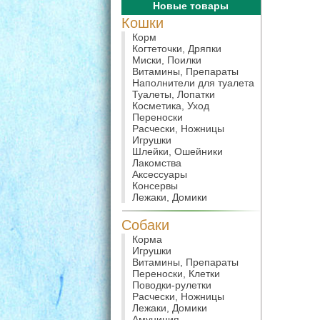
Новые товары
Кошки
Корм
Когтеточки, Дряпки
Миски, Поилки
Витамины, Препараты
Наполнители для туалета
Туалеты, Лопатки
Косметика, Уход
Переноски
Расчески, Ножницы
Игрушки
Шлейки, Ошейники
Лакомства
Аксессуары
Консервы
Лежаки, Домики
Собаки
Корма
Игрушки
Витамины, Препараты
Переноски, Клетки
Поводки-рулетки
Расчески, Ножницы
Лежаки, Домики
Амуниция