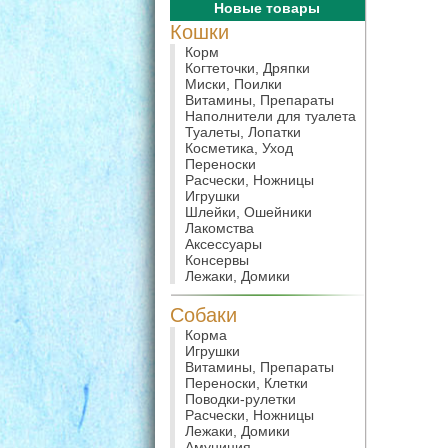
Новые товары
Кошки
Корм
Когтеточки, Дряпки
Миски, Поилки
Витамины, Препараты
Наполнители для туалета
Туалеты, Лопатки
Косметика, Уход
Переноски
Расчески, Ножницы
Игрушки
Шлейки, Ошейники
Лакомства
Аксессуары
Консервы
Лежаки, Домики
Собаки
Корма
Игрушки
Витамины, Препараты
Переноски, Клетки
Поводки-рулетки
Расчески, Ножницы
Лежаки, Домики
Амуниция