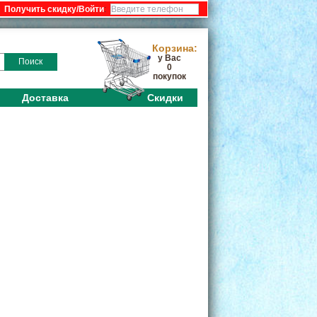
:
Корзина:
у Вас
Поиск
0
покупок
Доставка
Скидки